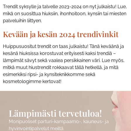
Trendit syksylle ja talvelle 2023-2024 on nyt julkaistu! Lue,
mikä on suosittua hiuksiin, ihonhoitoon, kynsiin tai miesten
palveluihin liittyen.
Kevään ja kesän 2024 trendivinkit
Huippusuositut trendit on taas julkaistu! Tänä keväänä ja
kesänä hiuksissa korostuvat erityisesti kaksi trendiä –
lämpimät sävyt sekä vaalea persikkainen väri. Lue myös,
mitkä muut hiustrendit rokkaavat tällä hetkellä, ja mitä
esimerkiksi ripsi- ja kynsiteknikkomme sekä
kosmetologimme kertovat!
Lämpimästi tervetuloa!
Monipuoliset parturi-kampaamo-, kauneus- ja
hyvinvointipalvelut meiltä.