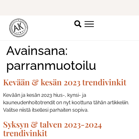
Uusi Seppälän liike on auennut! Lisätietoja
täällä.
K
Avainsana:
parranmuotoilu
Kevään & kesän 2023 trendivinkit
Kevään ja kesän 2023 hius-, kynsi- ja
kauneudenhoitotrendit on nyt koottuna tähän artikkeliin.
Valitse niistä itsellesi parhaiten sopiva.
Syksyn & talven 2023-2024
trendivinkit