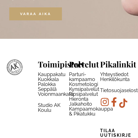
VARAA AIKA
Toimipisteet
Palvelut
Pikalinkit
Kauppakatu
Parturi-
Yhteystiedot
Kuokkala
kampaamo
Henkilökunta
Palokka
Kosmetologi
Seppälä
Kynsipalvelut
Tietosuojaselos
Voionmaankatu
Ripsipalvelut
Hieronta
Jalkahoito
Studio AK
Kampaamokauppa
Koulu
& Pikatukku
TILAA
UUTISKIRJE