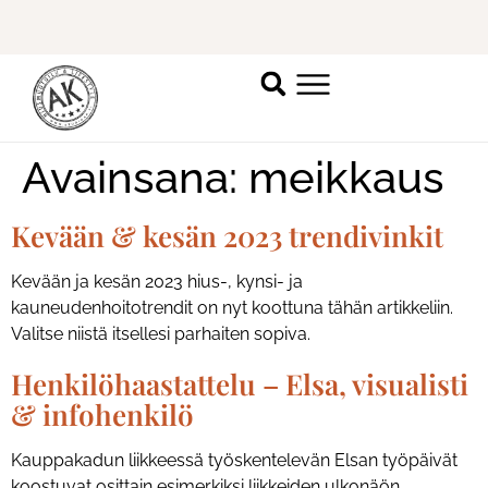
Parturi-kampaaja, hae meille töihin! Lisätietoja
täällä.
I
Avainsana:
meikkaus
Kevään & kesän 2023 trendivinkit
Kevään ja kesän 2023 hius-, kynsi- ja
kauneudenhoitotrendit on nyt koottuna tähän artikkeliin.
Valitse niistä itsellesi parhaiten sopiva.
Henkilöhaastattelu – Elsa, visualisti
& infohenkilö
Kauppakadun liikkeessä työskentelevän Elsan työpäivät
koostuvat osittain esimerkiksi liikkeiden ulkonäön