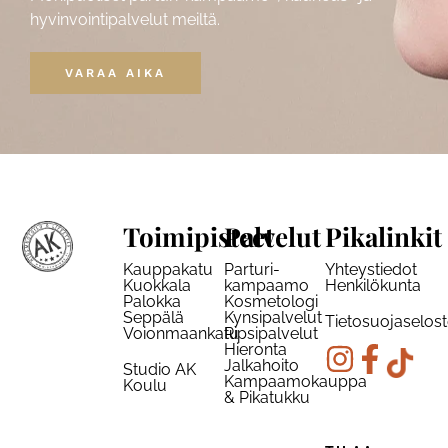
hyvinvointipalvelut meiltä.
VARAA AIKA
Toimipisteet
Palvelut
Pikalinkit
Kauppakatu
Parturi-
Yhteystiedot
Kuokkala
kampaamo
Henkilökunta
Palokka
Kosmetologi
Seppälä
Kynsipalvelut
Tietosuojaselos
Voionmaankatu
Ripsipalvelut
Hieronta
Jalkahoito
Studio AK
Kampaamokauppa
Koulu
& Pikatukku