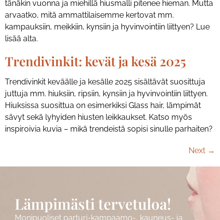
tänäkin vuonna ja miehillä hiusmalli pitenee hieman. Mutta
arvaatko, mitä ammattilaisemme kertovat mm.
kampauksiin, meikkiin, kynsiin ja hyvinvointiin liittyen? Lue
lisää alta.
Trendivinkit: kevät ja kesä 2025
Trendivinkit keväälle ja kesälle 2025 sisältävät suosittuja
juttuja mm. hiuksiin, ripsiin, kynsiin ja hyvinvointiin liittyen.
Hiuksissa suosittua on esimerkiksi Glass hair, lämpimät
sävyt sekä lyhyiden hiusten leikkaukset. Katso myös
inspiroivia kuvia – mikä trendeistä sopisi sinulle parhaiten?
Next
→
Lämpimästi tervetuloa!
Monipuoliset parturi-kampaamo-, kauneus- ja