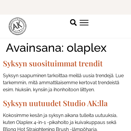
Ilmoittaudu mukaan
ripsienpidennyskoulutukseen.
K
Avainsana:
olaplex
Syksyn suosituimmat trendit
Syksyn saapuminen tarkoittaa meillä uusia trendejä. Lue
tarkemmin, mitä ammattilaisemme kertovat trendeistä
esim. hiuksiin, kynsiin ja ihonhoitoon liittyen.
Syksyn uutuudet Studio AK:lla
Kokosimme kesän ja syksyn aikana tulleita uutuuksia,
kuten Olaplex 4-in-1 -pikahoito ja kuivakuppaus sekä
B’long Hot Straightening Brush -lämpöharja.