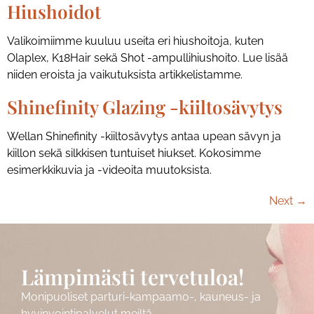
Hiushoidot
Valikoimiimme kuuluu useita eri hiushoitoja, kuten
Olaplex, K18Hair sekä Shot -ampullihiushoito. Lue lisää
niiden eroista ja vaikutuksista artikkelistamme.
Shinefinity Glazing -kiiltosävytys
Wellan Shinefinity -kiiltosävytys antaa upean sävyn ja
kiillon sekä silkkisen tuntuiset hiukset. Kokosimme
esimerkkikuvia ja -videoita muutoksista.
Next
→
Lämpimästi tervetuloa!
Monipuoliset parturi-kampaamo-, kauneus- ja
hyvinvointipalvelut meiltä.