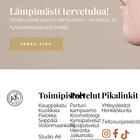
Lämpimästi tervetuloa!
Monipuoliset parturi-kampaamo-, kauneus- ja
hyvinvointipalvelut meiltä.
VARAA AIKA
Toimipisteet
Palvelut
Pikalinkit
Kauppakatu
Parturi-
Yhteystiedot
Kuokkala
kampaamo
Henkilökunta
Palokka
Kosmetologi
Seppälä
Kynsipalvelut
Tietosuojaselos
Voionmaankatu
Ripsipalvelut
Hieronta
Jalkahoito
Studio AK