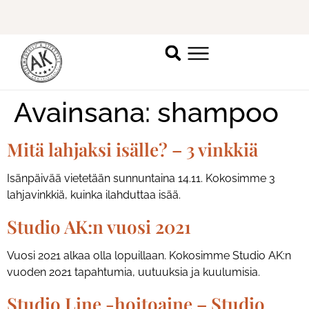
Ilmoittaudu mukaan
ripsienpidennyskoulutukseen.
K
Avainsana:
shampoo
Mitä lahjaksi isälle? – 3 vinkkiä
Isänpäivää vietetään sunnuntaina 14.11. Kokosimme 3
lahjavinkkiä, kuinka ilahduttaa isää.
Studio AK:n vuosi 2021
Vuosi 2021 alkaa olla lopuillaan. Kokosimme Studio AK:n
vuoden 2021 tapahtumia, uutuuksia ja kuulumisia.
Studio Line -hoitoaine – Studio